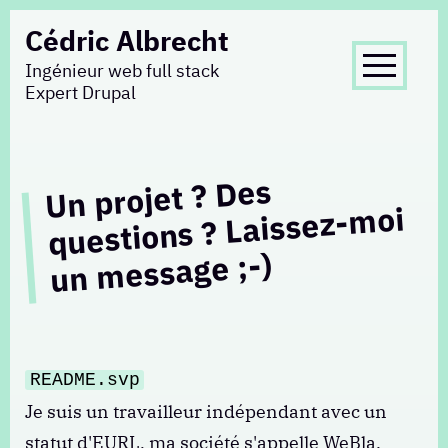
Aller
Cédric Albrecht
au
Ingénieur web full stack
contenu
Expert Drupal
principal
Un projet ? Des
questions ? Laissez-
un
moi
message ;-)
README.svp
Je suis un travailleur indépendant avec un
statut d'EURL, ma société s'appelle
WeBla
.